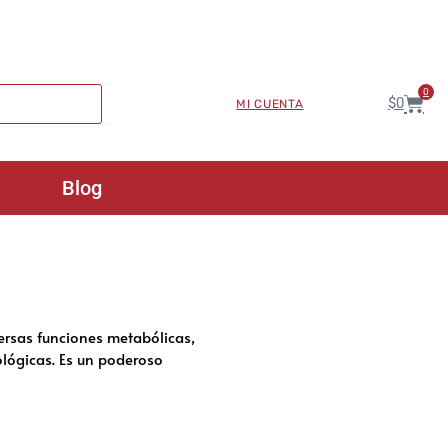
0
$
0
MI CUENTA
Blog
versas funciones metabólicas,
lógicas. Es un poderoso