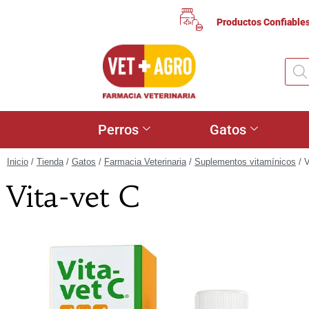
Productos Confiable
Perros
Gatos
Inicio
/
Tienda
/
Gatos
/
Farmacia Veterinaria
/
Suplementos vitamínicos
/ V
Vita-vet C