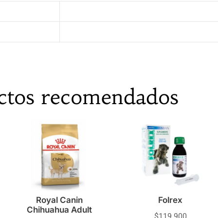
ctos recomendados
Royal Canin
Folrex
Chihuahua Adult
$
119.900