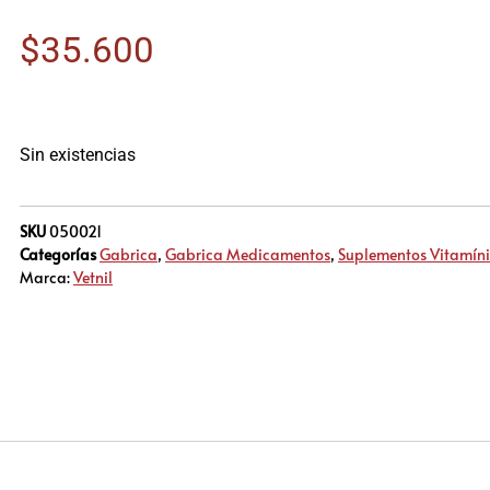
$
35.600
Sin existencias
SKU
050021
Categorías
Gabrica
,
Gabrica Medicamentos
,
Suplementos Vitamín
Marca:
Vetnil